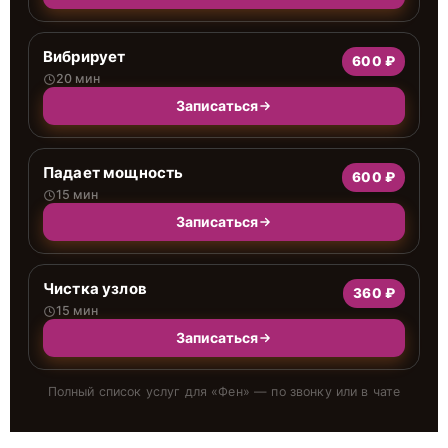
Вибрирует
600 ₽
20 мин
Записаться
Падает мощность
600 ₽
15 мин
Записаться
Чистка узлов
360 ₽
15 мин
Записаться
Полный список услуг для «
Фен
» — по звонку или в чате