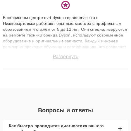
В сервисном центре nvrt.dyson-repairservice.ru в
Нижневартовске работают опытные мастера с профильным
образованием и стажем от 5 до 12 лет. Они специализируются
на ремонте техники бренда Dyson, используют современное
оборудование и оригинальные запчасти. Каждый инженер
регулярно проходит обучение и сертификацию, что позволяет
быстро и точноdiagnostikировать поломки и восстанавливать
Развернуть
технику с сохранением гарантии до 3 лет. Наши мастера
решают сложные случаи: от замены матриц и материнских
плат до ремонта после залития и восстановления данных.
Благодаря высокой квалификации и ответственному подходу
клиенты получают быстрый, качественный ремонт и понятные
объяснения по результатам диагностики.
Вопросы и ответы
Как быстро проводится диагностика вашего
+