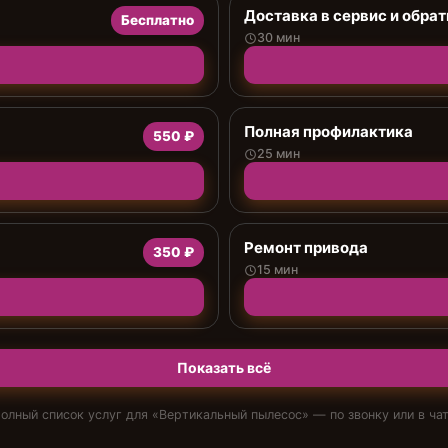
Доставка в сервис и обрат
Бесплатно
30 мин
Полная профилактика
550 ₽
25 мин
Ремонт привода
350 ₽
15 мин
Показать всё
олный список услуг для «
Вертикальный пылесос
» — по звонку или в ча