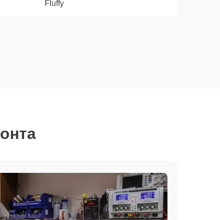
Fluffy
монта