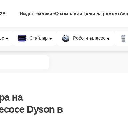
-25
Виды техники
О компании
Цены на ремонт
Ак
ос
Стайлер
Робот-пылесос
ра
на
сосе Dyson в