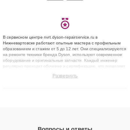
В сервисном центре nvrt.dyson-repairservice.ru в
Нижневартовске работают опытные мастера с профильным
образованием и стажем от 5 до 12 лет. Они специализируются
на ремонте техники бренда Dyson, используют современное
оборудование и оригинальные запчасти. Каждый инженер
регулярно проходит обучение и сертификацию, что позволяет
быстро и точноdiagnostikировать поломки и восстанавливать
Развернуть
технику с сохранением гарантии до 3 лет. Наши мастера
решают сложные случаи: от замены матриц и материнских
плат до ремонта после залития и восстановления данных.
Благодаря высокой квалификации и ответственному подходу
клиенты получают быстрый, качественный ремонт и понятные
объяснения по результатам диагностики.
Вопросы и ответы