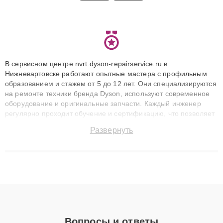
В сервисном центре nvrt.dyson-repairservice.ru в
Нижневартовске работают опытные мастера с профильным
образованием и стажем от 5 до 12 лет. Они специализируются
на ремонте техники бренда Dyson, используют современное
оборудование и оригинальные запчасти. Каждый инженер
регулярно проходит обучение и сертификацию, что позволяет
быстро и точноdiagnostikировать поломки и восстанавливать
Развернуть
технику с сохранением гарантии до 3 лет. Наши мастера
решают сложные случаи: от замены матриц и материнских
плат до ремонта после залития и восстановления данных.
Благодаря высокой квалификации и ответственному подходу
клиенты получают быстрый, качественный ремонт и понятные
объяснения по результатам диагностики.
Вопросы и ответы