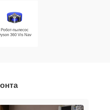
Робот-пылесос
yson 360 Vis Nav
монта