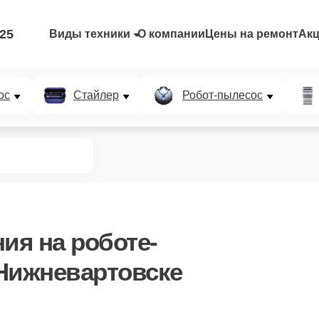
-25
Виды техники
О компании
Цены на ремонт
Ак
ос
Стайлер
Робот-пылесос
ния
на роботе-
Нижневартовске