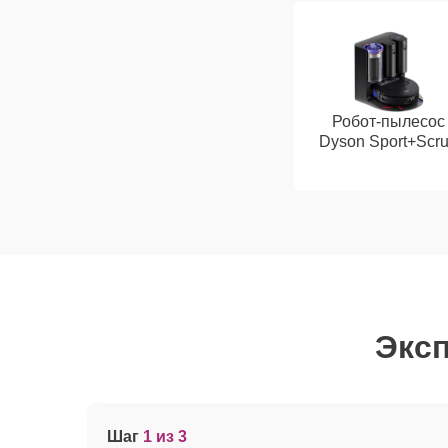
Робот-пылесос
Dyson Sport+Scr
Эксп
Шаг
1 из 3