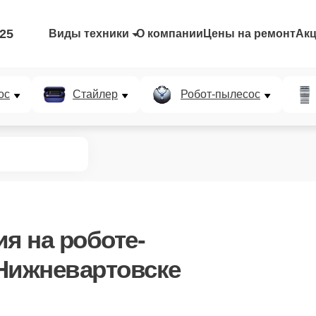
-25
Виды техники
О компании
Цены на ремонт
Ак
ос
Стайлер
Робот-пылесос
ия
на роботе-
Нижневартовске