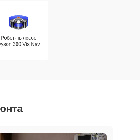
Робот-пылесос
yson 360 Vis Nav
монта