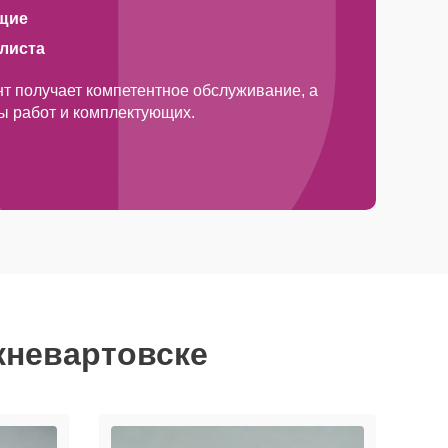
щие
алиста
т получает компетентное обслуживание, а
ды работ и комплектующих.
жневартовске