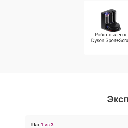
Робот-пылесос
Dyson Sport+Scr
Эксп
Шаг
1 из 3