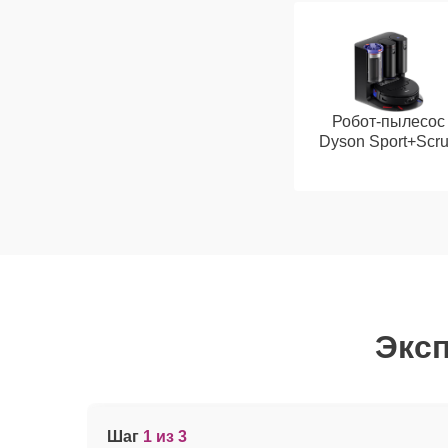
Робот-пылесос
Dyson Sport+Scr
Эксп
Шаг
1 из 3