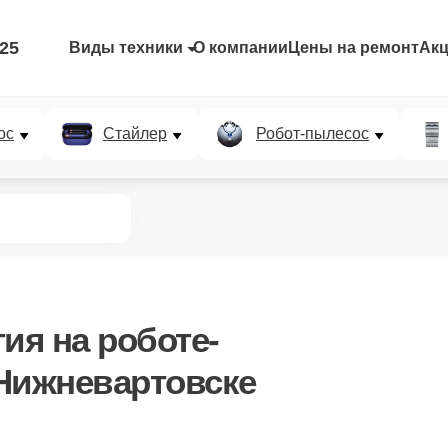
-25
Виды техники
О компании
Цены на ремонт
Ак
ос
Стайлер
Робот-пылесос
тия
на роботе-
Нижневартовске