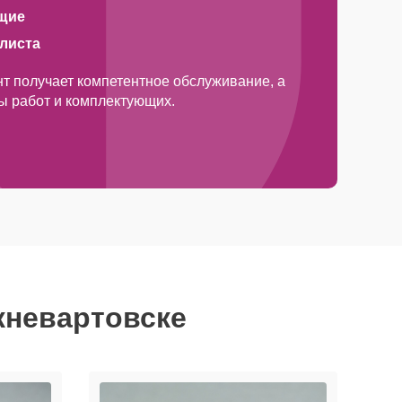
щие
алиста
т получает компетентное обслуживание, а
ды работ и комплектующих.
жневартовске