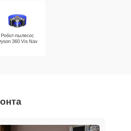
Робот-пылесос
yson 360 Vis Nav
монта