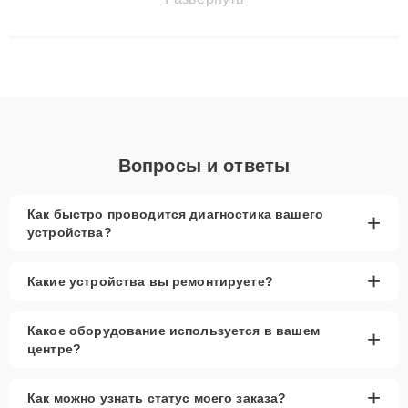
технику с сохранением гарантии до 3 лет. Наши мастера
решают сложные случаи: от замены матриц и материнских
плат до ремонта после залития и восстановления данных.
Благодаря высокой квалификации и ответственному подходу
клиенты получают быстрый, качественный ремонт и понятные
объяснения по результатам диагностики.
Вопросы и ответы
Как быстро проводится диагностика вашего
+
устройства?
+
Какие устройства вы ремонтируете?
Какое оборудование используется в вашем
+
центре?
+
Как можно узнать статус моего заказа?