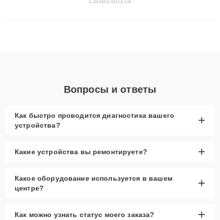
технику с сохранением гарантии до 3 лет. Наши мастера
решают сложные случаи: от замены матриц и материнских
плат до ремонта после залития и восстановления данных.
Благодаря высокой квалификации и ответственному подходу
клиенты получают быстрый, качественный ремонт и понятные
объяснения по результатам диагностики.
Вопросы и ответы
Как быстро проводится диагностика вашего
+
устройства?
+
Какие устройства вы ремонтируете?
Какое оборудование используется в вашем
+
центре?
+
Как можно узнать статус моего заказа?