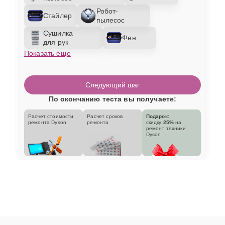
Робот-
Стайлер
пылесос
Сушилка
Фен
для рук
Показать еще
Следующий шаг
По окончанию теста вы получаете:
Расчет стоимости
Расчет сроков
Подарок:
ремонта Dyson
ремонта
скидку
25%
на
ремонт техники
Dyson