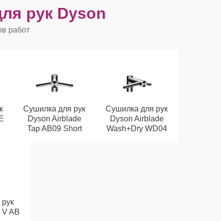
ля рук Dyson
ов работ
к
Сушилка для рук
Сушилка для рук
E
Dyson Airblade
Dyson Airblade
Tap AB09 Short
Wash+Dry WD04
 рук
e V AB