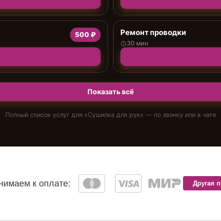
Ремонт проводки
500 ₽
30 мин
Показать всё
Полный список услуг для «
Сушилка для рук
» — по звонку или в чате
имаем к оплате:
Другая 