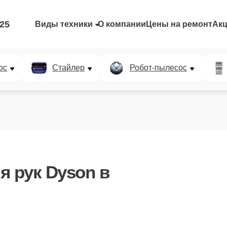
-25
Виды техники
О компании
Цены на ремонт
Ак
ос
Стайлер
Робот-пылесос
я рук Dyson
в