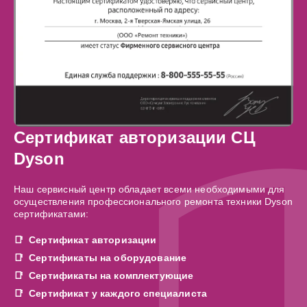
Сертификат авторизации СЦ
Dyson
Наш сервисный центр обладает всеми необходимыми для
осуществления профессионального ремонта техники Dyson
сертификатами:
Сертификат авторизации
Сертификаты на оборудование
Сертификаты на комплектующие
Сертификат у каждого специалиста