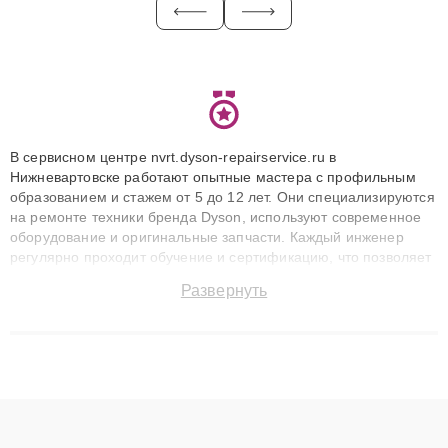
В сервисном центре nvrt.dyson-repairservice.ru в
Нижневартовске работают опытные мастера с профильным
образованием и стажем от 5 до 12 лет. Они специализируются
на ремонте техники бренда Dyson, используют современное
оборудование и оригинальные запчасти. Каждый инженер
регулярно проходит обучение и сертификацию, что позволяет
быстро и точноdiagnostikировать поломки и восстанавливать
Развернуть
технику с сохранением гарантии до 3 лет. Наши мастера
решают сложные случаи: от замены матриц и материнских
плат до ремонта после залития и восстановления данных.
Благодаря высокой квалификации и ответственному подходу
клиенты получают быстрый, качественный ремонт и понятные
объяснения по результатам диагностики.