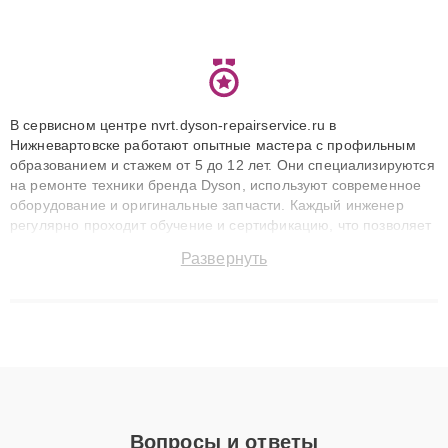
В сервисном центре nvrt.dyson-repairservice.ru в
Нижневартовске работают опытные мастера с профильным
образованием и стажем от 5 до 12 лет. Они специализируются
на ремонте техники бренда Dyson, используют современное
оборудование и оригинальные запчасти. Каждый инженер
регулярно проходит обучение и сертификацию, что позволяет
быстро и точноdiagnostikировать поломки и восстанавливать
Развернуть
технику с сохранением гарантии до 3 лет. Наши мастера
решают сложные случаи: от замены матриц и материнских
плат до ремонта после залития и восстановления данных.
Благодаря высокой квалификации и ответственному подходу
клиенты получают быстрый, качественный ремонт и понятные
объяснения по результатам диагностики.
Вопросы и ответы