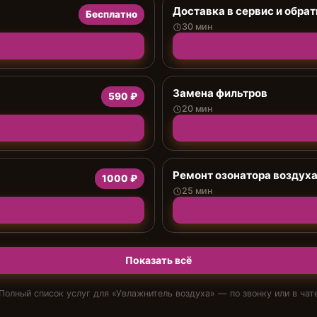
Доставка в сервис и обрат
Бесплатно
30 мин
Замена фильтров
590 ₽
20 мин
Ремонт озонатора воздух
1000 ₽
25 мин
Показать всё
Полный список услуг для «
Увлажнитель воздуха
» — по звонку или в чат