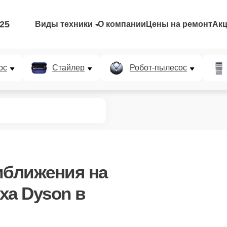
-25
Виды техники
О компании
Цены на ремонт
Ак
ос
Стайлер
Робот-пылесос
иближения
на
ха Dyson в