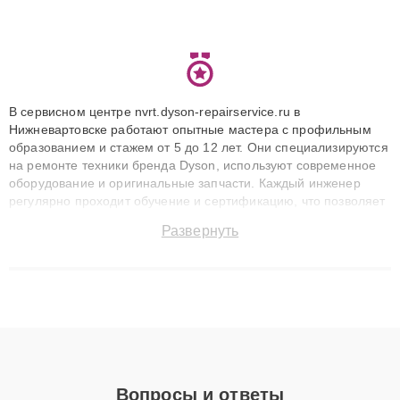
В сервисном центре nvrt.dyson-repairservice.ru в
Нижневартовске работают опытные мастера с профильным
образованием и стажем от 5 до 12 лет. Они специализируются
на ремонте техники бренда Dyson, используют современное
оборудование и оригинальные запчасти. Каждый инженер
регулярно проходит обучение и сертификацию, что позволяет
быстро и точноdiagnostikировать поломки и восстанавливать
Развернуть
технику с сохранением гарантии до 3 лет. Наши мастера
решают сложные случаи: от замены матриц и материнских
плат до ремонта после залития и восстановления данных.
Благодаря высокой квалификации и ответственному подходу
клиенты получают быстрый, качественный ремонт и понятные
объяснения по результатам диагностики.
Вопросы и ответы