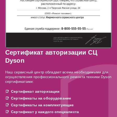
Сертификат авторизации СЦ
Dyson
Наш сервисный центр обладает всеми необходимыми для
осуществления профессионального ремонта техники Dyson
сертификатами:
Сертификат авторизации
Сертификаты на оборудование
Сертификаты на комплектующие
Сертификат у каждого специалиста