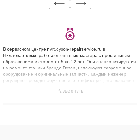
В сервисном центре nvrt.dyson-repairservice.ru в
Нижневартовске работают опытные мастера с профильным
образованием и стажем от 5 до 12 лет. Они специализируются
на ремонте техники бренда Dyson, используют современное
оборудование и оригинальные запчасти. Каждый инженер
регулярно проходит обучение и сертификацию, что позволяет
быстро и точноdiagnostikировать поломки и восстанавливать
Развернуть
технику с сохранением гарантии до 3 лет. Наши мастера
решают сложные случаи: от замены матриц и материнских
плат до ремонта после залития и восстановления данных.
Благодаря высокой квалификации и ответственному подходу
клиенты получают быстрый, качественный ремонт и понятные
объяснения по результатам диагностики.